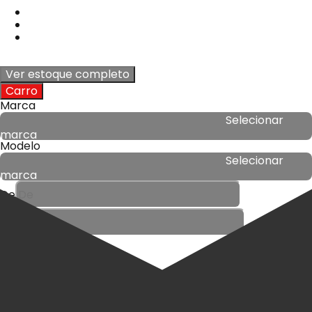
Ver estoque completo
Carro
Marca
Selecionar
marca
Modelo
Selecionar
marca
De
Até
Preço
R$ 0
-
R$ 0
Buscar
Destaque
Esses são os veículos escolhidos por nós para você